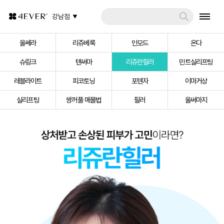
강남점
울쎄라
리쥬베룩
인모드
온다
슈링크
텐써마
리쥬란힐러
민트실리프팅
레블라이트
피코토닝
포텐자
이마거상
실리프팅
쌍꺼풀 매몰법
필러
울써마지