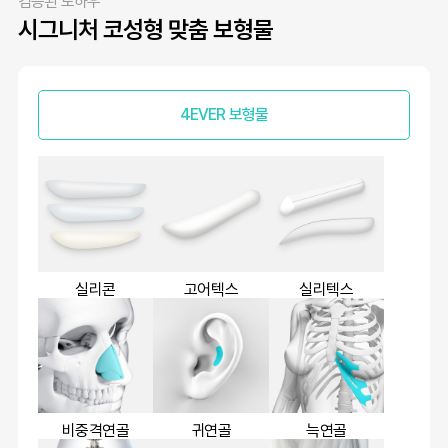
검증된 노하우
시그니처 코성형 맞춤 보형물
4EVER 보형물
실리콘
고어텍스
실리텍스
비중격연골
귀연골
늑연골