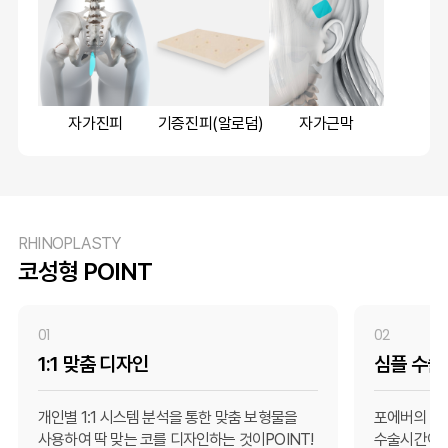
자가진피
기증진피(알로덤)
자가근막
RHINOPLASTY
코성형 POINT
01
02
1:1 맞춤 디자인
심플 수술
개인별 1:1 시스템 분석을 통한 맞춤 보형물을
포에버의 독
사용하여 딱 맞는 코를 디자인하는 것이POINT!
수술시간이 